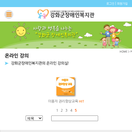
|
로그인
회원가입
이용자 권리향상교육
HIT
1
2
3
4
5