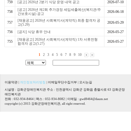
759
[공고] 2026년 2분기 식당 운영 내역 공고
2026-07-10
[공고] 2026년 제2회 추가경정 세입세출예산(복지관/주
758
2026-06-18
간보호시설) 공고
[채용공고] 2026년 사회복지사(계약직) 최종 합격자 공
757
2026-05-29
고(5.29)
756
[공지] 식당 휴무 안내
2026-05-27
[채용공고] 2026년 사회복지사(계약직) 1차 서류전형
755
2026-05-27
합격자 공고(5.27)
1
2
3
4
5
6
7
8
9
10
이용약관
|
개인정보처리방침
|
이메일무단수집거부
|
오시는길
시설명 : 강화군장애인복지관 주소 : 인천광역시 강화군 강화읍 충렬사로 63 강화군장
애인복지관
전화 : 032-934-8464 | 팩스 : 032-934-8082 | 이메일 :
gwd8464@daum.net
copyright (c) 2015 강화군장애인복지관, all right reserved.