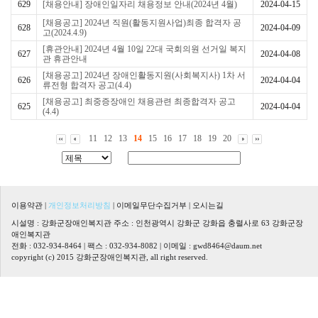
629
[채용안내] 장애인일자리 채용정보 안내(2024년 4월)
2024-04-15
[채용공고] 2024년 직원(활동지원사업)최종 합격자 공
628
2024-04-09
고(2024.4.9)
[휴관안내] 2024년 4월 10일 22대 국회의원 선거일 복지
627
2024-04-08
관 휴관안내
[채용공고] 2024년 장애인활동지원(사회복지사) 1차 서
626
2024-04-04
류전형 합격자 공고(4.4)
[채용공고] 최중증장애인 채용관련 최종합격자 공고
625
2024-04-04
(4.4)
11
12
13
14
15
16
17
18
19
20
이용약관
|
개인정보처리방침
|
이메일무단수집거부
|
오시는길
시설명 : 강화군장애인복지관 주소 : 인천광역시 강화군 강화읍 충렬사로 63 강화군장
애인복지관
전화 : 032-934-8464 | 팩스 : 032-934-8082 | 이메일 :
gwd8464@daum.net
copyright (c) 2015 강화군장애인복지관, all right reserved.