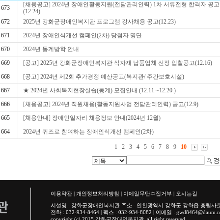
[채용공고] 2024년 장애인활동지원(전담관리인력) 1차 서류전형 합격자 공고
673
(12.24)
672
2025년 강화군장애인복지관 프로그램 강사채용 공고(12.23)
671
2024년 장애인식개선 캠페인(2차) 당첨자 명단
670
2024년 동계방학 안내
669
[공고] 2025년 강화군장애인복지관 식자재 납품업체 선정 입찰공고(12.16)
668
[공고] 2024년 제2회 추가경정 예산공고(복지관/ 주간보호시설)
667
★ 2024년 사회복지현장실습(동계) 모집안내 (12.11.~12.20.)
666
[채용공고] 2024년 직원채용(활동지원사업 전담관리인력) 공고(12.9)
665
[채용안내] 장애인일자리 채용정보 안내(2024년 12월)
664
2024년 퀴즈로 참여하는 장애인식개선 캠페인(2차)
1
2
3
4
5
6
7
8
9
10
이용약관
|
개인정보처리방침
|
이메일무단수집거부
|
오시는길
시설명 : 강화군장애인복지관 주소 : 인천광역시 강화군 강화읍 충렬사
전화 : 032-934-8464 | 팩스 : 032-934-8082 | 이메일 :
gwd8464@daum.n
copyright (c) 2015 강화군장애인복지관, all right reserved.