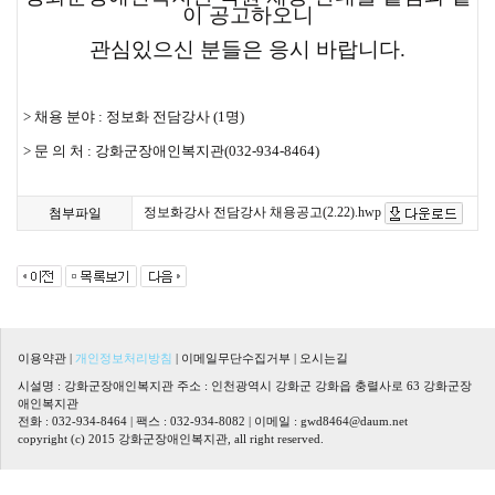
이 공고하오니
관심있으신 분들은 응시 바랍니다.
> 채용 분야 : 정보화 전담강사 (1명)
> 문 의 처 : 강화군장애인복지관(032-934-8464)
정보화강사 전담강사 채용공고(2.22).hwp
첨부파일
이용약관
|
개인정보처리방침
|
이메일무단수집거부
|
오시는길
시설명 : 강화군장애인복지관 주소 : 인천광역시 강화군 강화읍 충렬사로 63 강화군장
애인복지관
전화 : 032-934-8464 | 팩스 : 032-934-8082 | 이메일 :
gwd8464@daum.net
copyright (c) 2015 강화군장애인복지관, all right reserved.