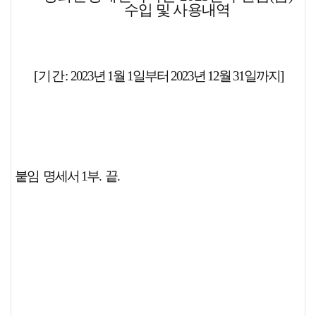
수입 및 사용내역
[
기간
:
2023
년
1
월
1
일부터
2023
년
12
월
31
일까지
]
붙임 명세서 1부. 끝.