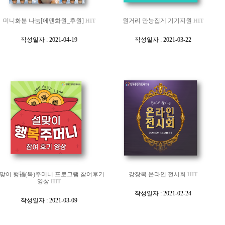
미니화분 나눔[에덴화원_후원]
원거리 만능집게 기기지원
HIT
HIT
[
[
작성일자 : 2021-04-19
작성일자 : 2021-03-22
]
]
맞이 행福(복)주머니 프로그램 참여후기
강장복 온라인 전시회
HIT
영상
HIT
[
[
작성일자 : 2021-02-24
작성일자 : 2021-03-09
]
]