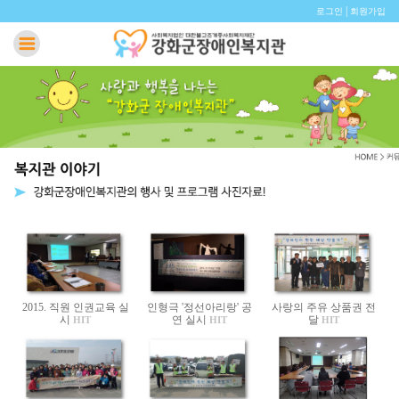
|
로그인
회원가입
2015. 직원 인권교육 실
인형극 '정선아리랑' 공
사랑의 주유 상품권 전
시
연 실시
달
HIT
HIT
HIT