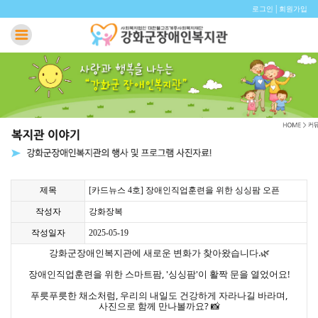
|
로그인
회원가입
제목
[카드뉴스 4호] 장애인직업훈련을 위한 싱싱팜 오픈
작성자
강화장복
작성일자
2025-05-19
강화군장애인복지관에 새로운 변화가 찾아왔습니다.🌿
장애인직업훈련을 위한 스마트팜, '싱싱팜'이 활짝 문을 열었어요!
푸릇푸릇한 채소처럼, 우리의 내일도 건강하게 자라나길 바라며,
사진으로 함께 만나볼까요? 📸