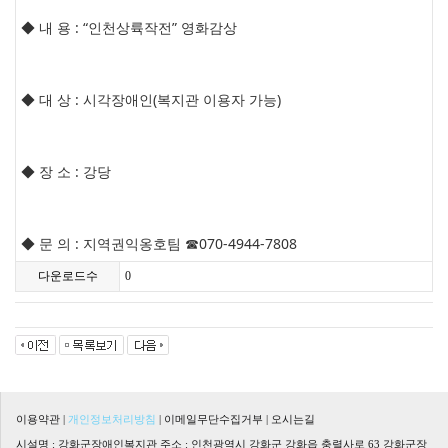
◆ 내 용 : “인천상륙작전” 영화감상
◆ 대 상 : 시각장애인(복지관 이용자 가능)
◆ 장 소 : 강당
◆ 문 의 : 지역권익옹호팀 ☎070-4944-7808
다운로드수
0
이용약관
|
개인정보처리방침
|
이메일무단수집거부
|
오시는길
시설명 : 강화군장애인복지관 주소 : 인천광역시 강화군 강화읍 충렬사로 63 강화군장