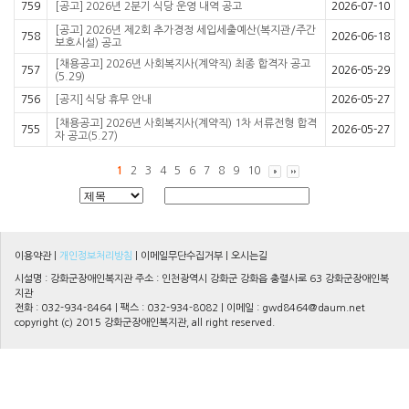
759
[공고] 2026년 2분기 식당 운영 내역 공고
2026-07-10
[공고] 2026년 제2회 추가경정 세입세출예산(복지관/주간
758
2026-06-18
보호시설) 공고
[채용공고] 2026년 사회복지사(계약직) 최종 합격자 공고
757
2026-05-29
(5.29)
756
[공지] 식당 휴무 안내
2026-05-27
[채용공고] 2026년 사회복지사(계약직) 1차 서류전형 합격
755
2026-05-27
자 공고(5.27)
1
2
3
4
5
6
7
8
9
10
이용약관
|
개인정보처리방침
|
이메일무단수집거부
|
오시는길
시설명 : 강화군장애인복지관 주소 : 인천광역시 강화군 강화읍 충렬사로 63 강화군장애인복
지관
전화 : 032-934-8464 | 팩스 : 032-934-8082 | 이메일 :
gwd8464@daum.net
copyright (c) 2015 강화군장애인복지관, all right reserved.