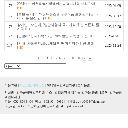
2025년도 인천광역시장애인기능경기대회 개최 안내
178
2025-04-09
HIT
[홍보 문의] 2025 장애청소년 우수작품 초청전 '나는 나
177
2025-03-17
야' 작품 모집 안내
HIT
장애인부모연대, ‘발달재활사 국가자격 추진 토론회’를
176
2023-12-20
개최
HIT
175
[연말혜택] 사회복지2급, 50% 할인 교육생 모집
2023-12-01
HIT
[안내] 사회복지2급, 6개월 단축 마지막 개강반 모집
174
2023-11-24
HIT
1
2
3
4
5
6
7
8
9
10
이용약관
|
개인정보처리방침
|
이메일무단수집거부
|
오시는길
시설명 : 강화군장애인복지관 주소 : 인천광역시 강화군 강화읍 충렬사로 63 강화군장
애인복지관
전화 : 032-934-8464 | 팩스 : 032-934-8082 | 이메일 :
gwd8464@daum.net
copyright (c) 2015 강화군장애인복지관, all right reserved.