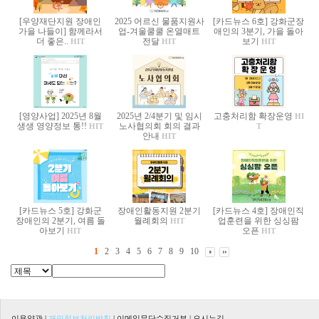
[우양재단지원 장애인
2025 어르신 물품지원사
[카드뉴스 6호] 강화군장
가을 나들이] 함께라서
업-겨울쿨쿨 온열매트
애인의 3분기, 가을 돌아
더 좋은..
전달
보기
HIT
HIT
HIT
[영양사업] 2025년 8월
2025년 2/4분기 및 임시
고충처리함 확장운영
HI
생생 영양정보 통!!
노사협의회 회의 결과
HIT
T
안내
HIT
[카드뉴스 5호] 강화군
장애인활동지원 2분기
[카드뉴스 4호] 장애인직
장애인의 2분기, 여름 돌
월례회의
업훈련을 위한 싱싱팜
HIT
아보기
오픈
HIT
HIT
1
2
3
4
5
6
7
8
9
10
이용약관
|
개인정보처리방침
|
이메일무단수집거부
|
오시는길